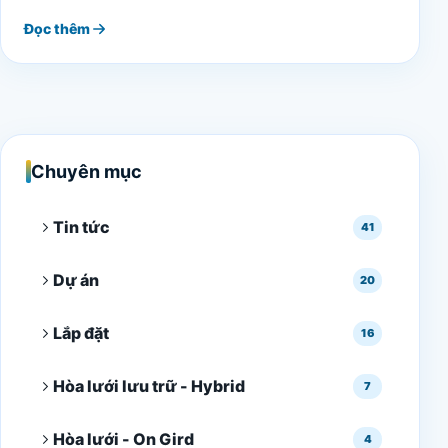
Đọc thêm
Chuyên mục
Tin tức
41
Dự án
20
Lắp đặt
16
Hòa lưới lưu trữ - Hybrid
7
Hòa lưới - On Gird
4