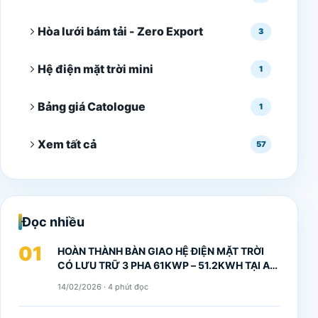
Hòa lưới bám tải - Zero Export
3
Hệ điện mặt trời mini
1
Bảng giá Catologue
1
Xem tất cả
57
Đọc nhiều
01
HOÀN THÀNH BÀN GIAO HỆ ĐIỆN MẶT TRỜI
CÓ LƯU TRỮ 3 PHA 61KWP – 51.2KWH TẠI AN
NHƠN | GIẢI PHÁP TIẾT KIỆM 60% CHI PHÍ
14/02/2026 · 4 phút đọc
ĐIỆN