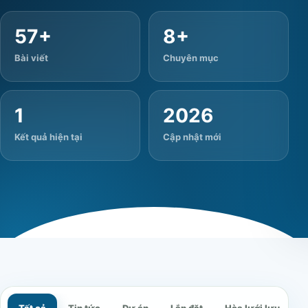
57+
8+
Bài viết
Chuyên mục
1
2026
Kết quả hiện tại
Cập nhật mới
Tất cả
Tin tức
Dự án
Lắp đặt
Hòa lưới lưu trữ - 