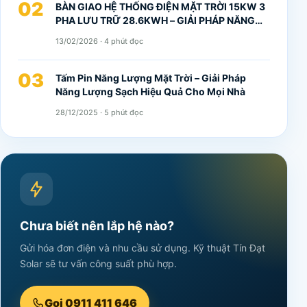
02
BÀN GIAO HỆ THỐNG ĐIỆN MẶT TRỜI 15KW 3
PHA LƯU TRỮ 28.6KWH – GIẢI PHÁP NĂNG
LƯỢNG ĐẲNG CẤP TẠI QUY NHƠN
13/02/2026 · 4 phút đọc
03
Tấm Pin Năng Lượng Mặt Trời – Giải Pháp
Năng Lượng Sạch Hiệu Quả Cho Mọi Nhà
28/12/2025 · 5 phút đọc
Chưa biết nên lắp hệ nào?
Gửi hóa đơn điện và nhu cầu sử dụng. Kỹ thuật Tín Đạt
Solar sẽ tư vấn công suất phù hợp.
Gọi 0911 411 646